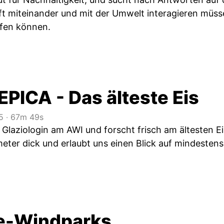
aft miteinander und mit der Umwelt interagieren müss
ffen können.
PICA - Das älteste Eis
5
‧
67m 49s
 Glaziologin am AWI und forscht frisch am ältesten E
eter dick und erlaubt uns einen Blick auf mindestens
e-Windparks