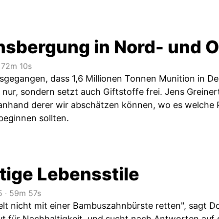
nsbergung in Nord- und 
72m 10s
sgegangen, dass 1,6 Millionen Tonnen Munition in 
 nur, sondern setzt auch Giftstoffe frei. Jens Greine
anhand derer wir abschätzen können, wo es welche 
beginnen sollten.
tige Lebensstile
5
‧
59m 57s
elt nicht mit einer Bambuszahnbürste retten", sagt 
ut für Nachhaltigkeit, und sucht nach Antworten auf 