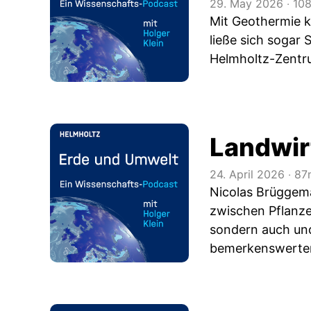
29. May 2026
‧
108
Mit Geothermie k
ließe sich sogar
Helmholtz-Zentr
Landwir
24. April 2026
‧
87
Nicolas Brüggem
zwischen Pflanze
sondern auch und
bemerkenswerten 