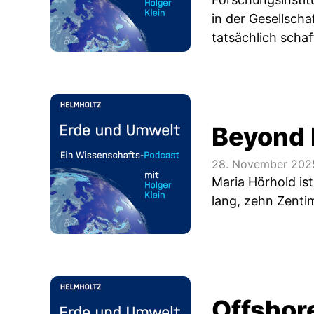
in der Gesellsch
tatsächlich scha
Beyond E
28. November 202
Maria Hörhold ist
lang, zehn Zentim
Offshor