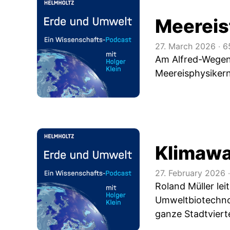
Meereis
27. March 2026
‧
6
Am Alfred-Wegene
Meereisphysikern 
Klimawa
27. February 2026
‧
Roland Müller le
Umweltbiotechnol
ganze Stadtviert