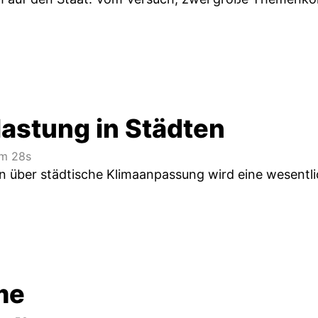
lastung in Städten
m 28s
über städtische Klimaanpassung wird eine wesentli
me