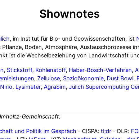
Shownotes
lich
, im Institut für Bio- und Geowissenschaften, ist
s Pflanze, Boden, Atmosphäre, Austauschprozesse in
kt ist die Wechselbeziehung von Landwirtschaft u
en
,
Stickstoff
,
Kohlenstoff
,
Haber-Bosch-Verfahren
,
A
emleistungen
,
Zellulose
,
Sozioökonomie
,
Dust Bowl
,
 Niño
,
Lysimeter
,
AgraSim
,
Jülich Supercomputing Ce
lmholtz-Gemeinschaft:
chaft und Politik im Gespräch
- CISPA:
tl;dr
- DLR:
FO