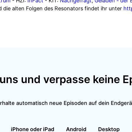
trum
- HZI:
InFact
- KIT:
Nachgefragt
,
Geladen - der 
 die alten Folgen des Resonators findet ihr unter
htt
 uns und verpasse keine E
rhalte automatisch neue Episoden auf dein Endgerä
iPhone oder iPad
Android
Desktop