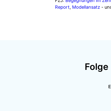
FZJ:
Begegnungen im Zen
Report
,
Modellansatz
- und
Folge
E