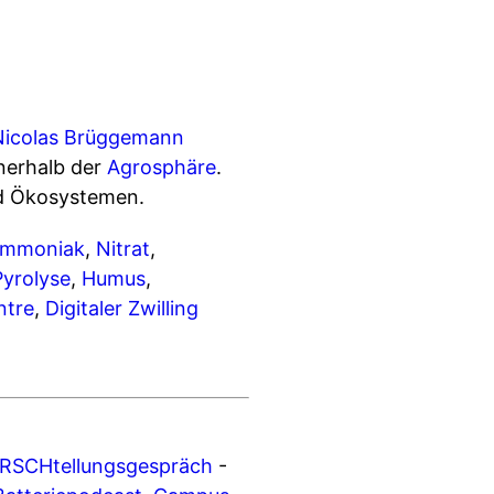
Nicolas Brüggemann
nerhalb der
Agrosphäre
.
nd Ökosystemen.
mmoniak
,
Nitrat
,
Pyrolyse
,
Humus
,
ntre
,
Digitaler Zwilling
RSCHtellungsgespräch
-