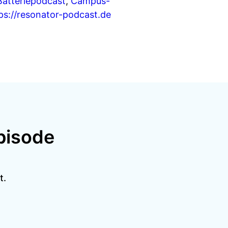
Batteriepodcast
,
Campus-
ps://resonator-podcast.de
pisode
t.